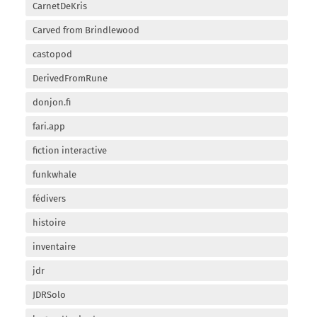
CarnetDeKris
Carved from Brindlewood
castopod
DerivedFromRune
donjon.fi
fari.app
fiction interactive
funkwhale
fédivers
histoire
inventaire
jdr
JDRSolo