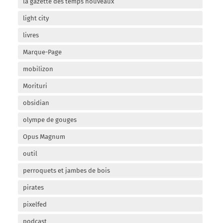
la gazette des temps nouveaux
light city
livres
Marque-Page
mobilizon
Morituri
obsidian
olympe de gouges
Opus Magnum
outil
perroquets et jambes de bois
pirates
pixelfed
podcast